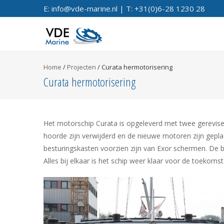
E: info@vde-marine.nl | T: +31(0)6-28 1230 28
Home
/
Projecten
/
Curata hermotorisering
Curata hermotorisering
Het motorschip Curata is opgeleverd met twee gerevis
hoorde zijn verwijderd en de nieuwe motoren zijn gepla
besturingskasten voorzien zijn van Exor schermen. De br
Alles bij elkaar is het schip weer klaar voor de toekomst