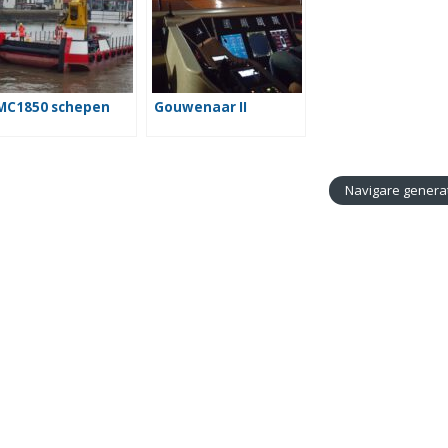
MC1850 schepen
Gouwenaar II
Navigare genera