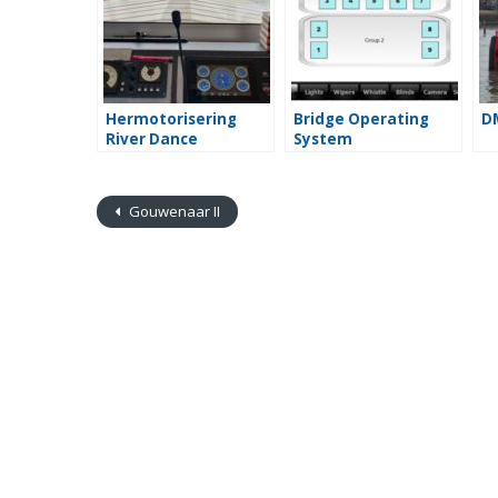
Hermotorisering
Bridge Operating
D
River Dance
System
Gouwenaar II