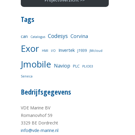
Projectoverzicht >>
Tags
Codesys
Corvina
can
Catalogus
Exor
Invertek
J1939
HMI
I/O
JMcloud
Jmobile
Naviop
PLC
PLIO03
Seneca
Bedrijfsgegevens
VDE Marine BV
Romanovhof 59
3329 BE Dordrecht
info@vde-marine.nl