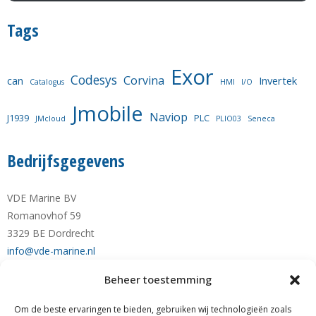
Tags
Exor
Codesys
Corvina
can
Invertek
Catalogus
HMI
I/O
Jmobile
Naviop
J1939
PLC
JMcloud
PLIO03
Seneca
Bedrijfsgegevens
VDE Marine BV
Romanovhof 59
3329 BE Dordrecht
info@vde-marine.nl
Beheer toestemming
Telefoon +31-(0)78-6 21 43 64
Mobiel +31-(0)6-28 1230 28
Om de beste ervaringen te bieden, gebruiken wij technologieën zoals