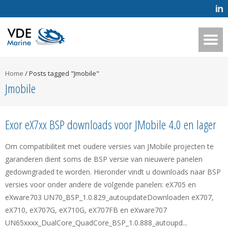
Home
/
Posts tagged "Jmobile"
Jmobile
Exor eX7xx BSP downloads voor JMobile 4.0 en lager
Om compatibiliteit met oudere versies van JMobile projecten te
garanderen dient soms de BSP versie van nieuwere panelen
gedowngraded te worden. Hieronder vindt u downloads naar BSP
versies voor onder andere de volgende panelen: eX705 en
eXware703 UN70_BSP_1.0.829_autoupdateDownloaden eX707,
eX710, eX707G, eX710G, eX707FB en eXware707
UN65xxxx_DualCore_QuadCore_BSP_1.0.888_autoupd...