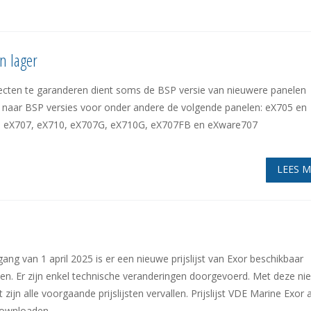
n lager
jecten te garanderen dient soms de BSP versie van nieuwere panelen
naar BSP versies voor onder andere de volgende panelen: eX705 en
eX707, eX710, eX707G, eX710G, eX707FB en eXware707
LEES 
ang van 1 april 2025 is er een nieuwe prijslijst van Exor beschikbaar
n. Er zijn enkel technische veranderingen doorgevoerd. Met deze ni
jst zijn alle voorgaande prijslijsten vervallen. Prijslijst VDE Marine Exor a
ownloaden