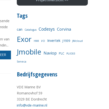
Projectoverzicht >>
Tags
isende
reide
Codesys
Corvina
can
Catalogus
Exor
en van
Invertek
J1939
HMI
I/O
JMcloud
din...
Jmobile
Naviop
PLC
PLIO03
MEER
Seneca
Bedrijfsgegevens
VDE Marine BV
Romanovhof 59
3329 BE Dordrecht
info@vde-marine.nl