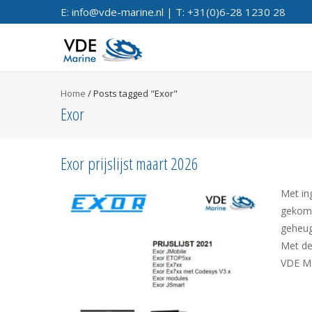
E: info@vde-marine.nl | T: +31(0)6-28 1230 28
Home
/
Posts tagged "Exor"
Exor
Exor prijslijst maart 2026
Met in
gekome
geheug
Met dez
VDE M