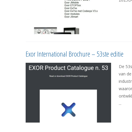
Exor International Brochure – 53ste editie
De 53s
van de
indust
waaron
ontwik
...