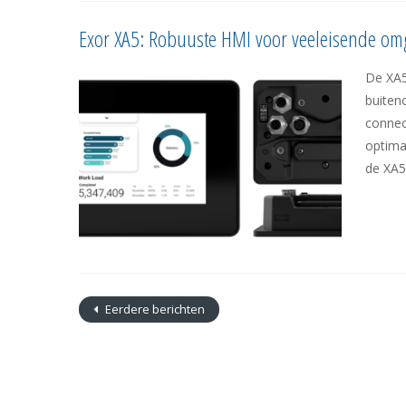
Exor XA5: Robuuste HMI voor veeleisende om
De XA5
buiten
connec
optima
de XA5
Eerdere berichten