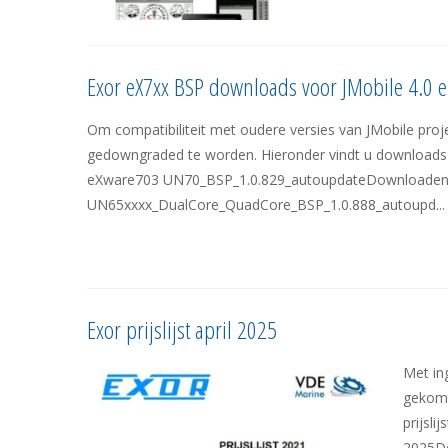
Exor eX7xx BSP downloads voor JMobile 4.0 e
Om compatibiliteit met oudere versies van JMobile pro
gedowngraded te worden. Hieronder vindt u downloads 
eXware703 UN70_BSP_1.0.829_autoupdateDownloaden 
UN65xxxx_DualCore_QuadCore_BSP_1.0.888_autoupd...
Exor prijslijst april 2025
Met ing
gekome
prijsli
2025D