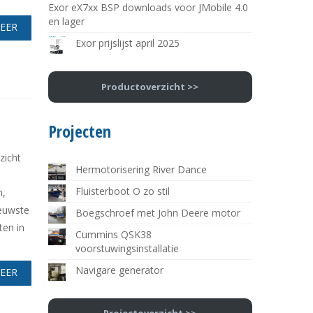
Exor eX7xx BSP downloads voor JMobile 4.0
en lager
MEER
Exor prijslijst april 2025
Productoverzicht >>
Projecten
zicht
Hermotorisering River Dance
Fluisterboot O zo stil
n,
ieuwste
Boegschroef met John Deere motor
ten in
Cummins QSK38
voorstuwingsinstallatie
Navigare generator
MEER