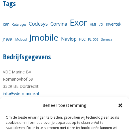
Tags
Exor
Codesys
Corvina
can
Invertek
Catalogus
HMI
I/O
Jmobile
Naviop
J1939
PLC
JMcloud
PLIO03
Seneca
Bedrijfsgegevens
VDE Marine BV
Romanovhof 59
3329 BE Dordrecht
info@vde-marine.nl
Beheer toestemming
Telefoon +31-(0)78-6 21 43 64
Mobiel +31-(0)6-28 1230 28
Om de beste ervaringen te bieden, gebruiken wij technologieën zoals
KvK nr. 77777190
cookies om informatie over je apparaat op te slaan en/of te
raadplegen. Door in te stemmen met deze technologieën kunnen wij