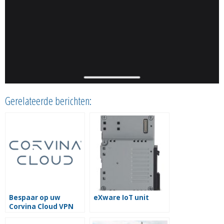
Gerelateerde berichten:
Bespaar op uw
eXware IoT unit
Corvina Cloud VPN
met een life-time