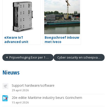
abonnement
eXware IoT
Boegschroef inbouw
advanced unit
met Iveco
Prijsverhoging Exor per 1 maart 2026
Cyber security en scheepvaart
Nieuws
Support hardware/software
29 april 2026
20e editie Maritime industry beurs Gorinchem
15 april 2026