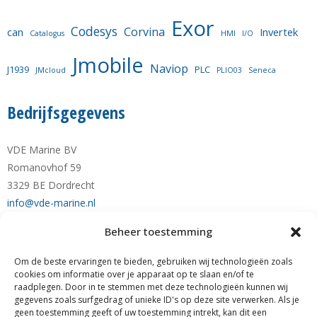
Exor
Codesys
Corvina
can
Invertek
Catalogus
HMI
I/O
Jmobile
Naviop
J1939
PLC
JMcloud
PLIO03
Seneca
Bedrijfsgegevens
VDE Marine BV
Romanovhof 59
3329 BE Dordrecht
info@vde-marine.nl
Beheer toestemming
Telefoon +31-(0)78-6 21 43 64
Mobiel +31-(0)6-28 1230 28
Om de beste ervaringen te bieden, gebruiken wij technologieën zoals
KvK nr. 77777190
cookies om informatie over je apparaat op te slaan en/of te
raadplegen. Door in te stemmen met deze technologieën kunnen wij
RABO NL89 RABO 0122 0423 01
gegevens zoals surfgedrag of unieke ID's op deze site verwerken. Als je
BTW nr. NL861140205B01
geen toestemming geeft of uw toestemming intrekt, kan dit een