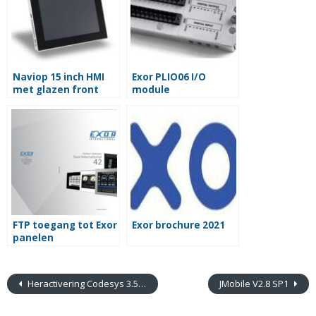
Naviop 15 inch HMI
Exor PLIO06 I/O
met glazen front
module
FTP toegang tot Exor
Exor brochure 2021
panelen
Heractivering Codesys 3.5 op Exor units
JMobile V2.8 SP1