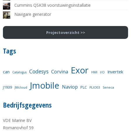
Cummins QSK38 voorstuwingsinstallatie
Navigare generator
Projectoverzicht >>
Tags
Exor
Codesys
Corvina
can
Invertek
Catalogus
HMI
I/O
Jmobile
Naviop
J1939
PLC
JMcloud
PLIO03
Seneca
Bedrijfsgegevens
VDE Marine BV
Romanovhof 59