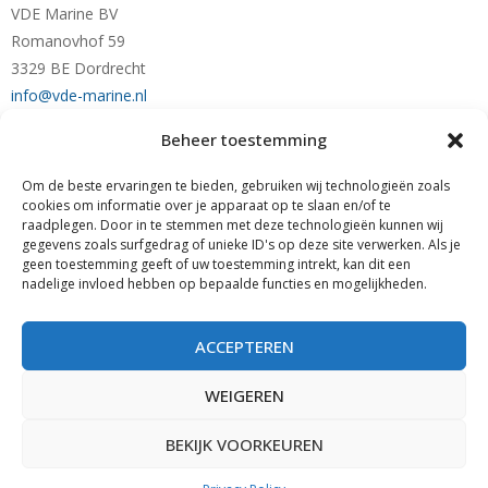
VDE Marine BV
Romanovhof 59
3329 BE Dordrecht
info@vde-marine.nl
Beheer toestemming
Telefoon +31-(0)78-6 21 43 64
Mobiel +31-(0)6-28 1230 28
Om de beste ervaringen te bieden, gebruiken wij technologieën zoals
KvK nr. 77777190
cookies om informatie over je apparaat op te slaan en/of te
raadplegen. Door in te stemmen met deze technologieën kunnen wij
RABO NL89 RABO 0122 0423 01
gegevens zoals surfgedrag of unieke ID's op deze site verwerken. Als je
BTW nr. NL861140205B01
geen toestemming geeft of uw toestemming intrekt, kan dit een
nadelige invloed hebben op bepaalde functies en mogelijkheden.
Zoeken
ZOEKEN
ACCEPTEREN
WEIGEREN
BEKIJK VOORKEUREN
Algemene Voorwaarden
|
Cookies
| Powered By
WIDIDI