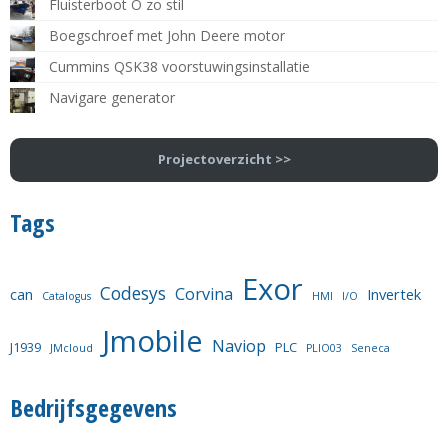
Fluisterboot O zo stil
Boegschroef met John Deere motor
Cummins QSK38 voorstuwingsinstallatie
Navigare generator
Projectoverzicht >>
Tags
Exor
Codesys
Corvina
can
Invertek
Catalogus
HMI
I/O
Jmobile
Naviop
J1939
PLC
JMcloud
PLIO03
Seneca
Bedrijfsgegevens