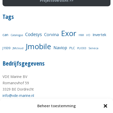
Projectoverzicht >>
Tags
Exor
Codesys
Corvina
can
Invertek
Catalogus
HMI
I/O
Jmobile
Naviop
J1939
PLC
JMcloud
PLIO03
Seneca
Bedrijfsgegevens
VDE Marine BV
Romanovhof 59
3329 BE Dordrecht
info@vde-marine.nl
Beheer toestemming
Telefoon +31-(0)78-6 21 43 64