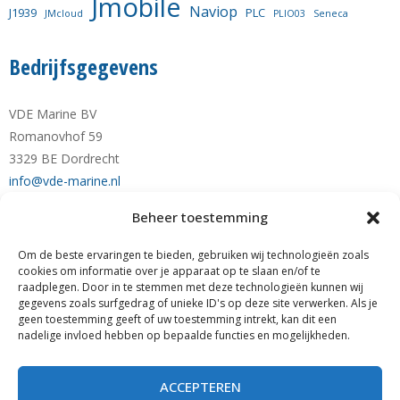
Jmobile
Naviop
J1939
PLC
JMcloud
PLIO03
Seneca
Bedrijfsgegevens
VDE Marine BV
Romanovhof 59
3329 BE Dordrecht
info@vde-marine.nl
Beheer toestemming
Telefoon +31-(0)78-6 21 43 64
Mobiel +31-(0)6-28 1230 28
Om de beste ervaringen te bieden, gebruiken wij technologieën zoals
KvK nr. 77777190
cookies om informatie over je apparaat op te slaan en/of te
raadplegen. Door in te stemmen met deze technologieën kunnen wij
RABO NL89 RABO 0122 0423 01
gegevens zoals surfgedrag of unieke ID's op deze site verwerken. Als je
BTW nr. NL861140205B01
geen toestemming geeft of uw toestemming intrekt, kan dit een
nadelige invloed hebben op bepaalde functies en mogelijkheden.
Zoeken
ZOEKEN
ACCEPTEREN