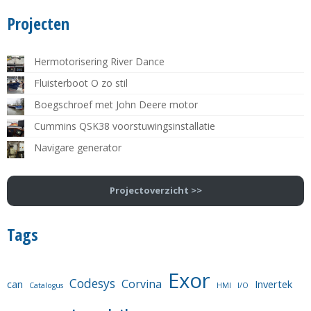
Projecten
Hermotorisering River Dance
Fluisterboot O zo stil
Boegschroef met John Deere motor
Cummins QSK38 voorstuwingsinstallatie
Navigare generator
Projectoverzicht >>
Tags
Exor
Codesys
Corvina
can
Invertek
Catalogus
HMI
I/O