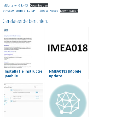
JMSuite-v4.0.1.443
Downloaden
ptn0699-JMobile-4.0-SP1-Release-Notes
Downloaden
Gerelateerde berichten:
Installatie instructie
NMEA0183 JMobile
JMobile
update