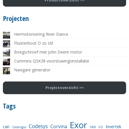
Projecten
Hermotorisering River Dance
Fluisterboot O zo stil
Boegschroef met John Deere motor
Cummins QSK38 voorstuwingsinstallatie
Navigare generator
Projectoverzicht >>
Tags
Exor
Codesys
Corvina
can
Invertek
Catalogus
HMI
I/O