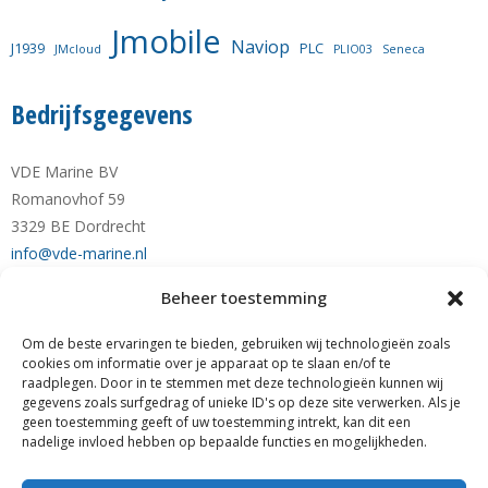
Jmobile
Naviop
J1939
PLC
JMcloud
PLIO03
Seneca
Bedrijfsgegevens
VDE Marine BV
Romanovhof 59
3329 BE Dordrecht
info@vde-marine.nl
Beheer toestemming
Telefoon +31-(0)78-6 21 43 64
Mobiel +31-(0)6-28 1230 28
Om de beste ervaringen te bieden, gebruiken wij technologieën zoals
KvK nr. 77777190
cookies om informatie over je apparaat op te slaan en/of te
raadplegen. Door in te stemmen met deze technologieën kunnen wij
RABO NL89 RABO 0122 0423 01
gegevens zoals surfgedrag of unieke ID's op deze site verwerken. Als je
BTW nr. NL861140205B01
geen toestemming geeft of uw toestemming intrekt, kan dit een
nadelige invloed hebben op bepaalde functies en mogelijkheden.
Zoeken