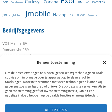
Exor
Codesys
Corvina
can
Invertek
Catalogus
HMI
I/O
Jmobile
Naviop
J1939
PLC
JMcloud
PLIO03
Seneca
Bedrijfsgegevens
VDE Marine BV
Romanovhof 59
3329 BE Dordrecht
info@vde-marine.nl
Beheer toestemming
Om de beste ervaringen te bieden, gebruiken wij technologieën zoals
Telefoon +31-(0)78-6 21 43 64
cookies om informatie over je apparaat op te slaan en/of te
Mobiel +31-(0)6-28 1230 28
raadplegen. Door in te stemmen met deze technologieën kunnen wij
gegevens zoals surfgedrag of unieke ID's op deze site verwerken. Als je
KvK nr. 77777190
geen toestemming geeft of uw toestemming intrekt, kan dit een
RABO NL89 RABO 0122 0423 01
nadelige invloed hebben op bepaalde functies en mogelijkheden.
BTW nr. NL861140205B01
ACCEPTEREN