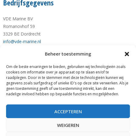
Bedrijfsgegevens
VDE Marine BV
Romanovhof 59
3329 BE Dordrecht
info@vde-marine.nl
Beheer toestemming
Telefoon +31-(0)78-6 21 43 64
Mobiel +31-(0)6-28 1230 28
Om de beste ervaringen te bieden, gebruiken wij technologieën zoals
KvK nr. 77777190
cookies om informatie over je apparaat op te slaan en/of te
raadplegen. Door in te stemmen met deze technologieën kunnen wij
RABO NL89 RABO 0122 0423 01
gegevens zoals surfgedrag of unieke ID's op deze site verwerken. Als je
BTW nr. NL861140205B01
geen toestemming geeft of uw toestemming intrekt, kan dit een
nadelige invloed hebben op bepaalde functies en mogelijkheden.
Zoeken
ZOEKEN
ACCEPTEREN
WEIGEREN