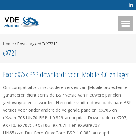
Home
/
Posts tagged "eX721"
eX721
Exor eX7xx BSP downloads voor JMobile 4.0 en lager
Om compatibiliteit met oudere versies van JMobile projecten te
garanderen dient soms de BSP versie van nieuwere panelen
gedowngraded te worden. Hieronder vindt u downloads naar BSP
versies voor onder andere de volgende panelen: eX705 en
eXware703 UN70_BSP_1.0.829_autoupdateDownloaden eX707,
eX710, eX707G, eX710G, eX707FB en eXware707
UN65xxxx_DualCore_QuadCore_BSP_1.0.888_autoupd...