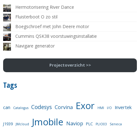
Hermotorisering River Dance
Fluisterboot O zo stil
Boegschroef met John Deere motor
Cummins QSK38 voorstuwingsinstallatie
Navigare generator
Projectoverzicht >>
Tags
Exor
Codesys
Corvina
can
Invertek
Catalogus
HMI
I/O
Jmobile
Naviop
J1939
PLC
JMcloud
PLIO03
Seneca