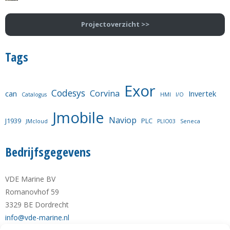
Projectoverzicht >>
Tags
Exor
Codesys
Corvina
can
Invertek
Catalogus
HMI
I/O
Jmobile
Naviop
J1939
PLC
JMcloud
PLIO03
Seneca
Bedrijfsgegevens
VDE Marine BV
Romanovhof 59
3329 BE Dordrecht
info@vde-marine.nl