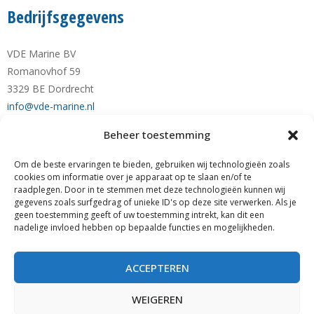
Bedrijfsgegevens
VDE Marine BV
Romanovhof 59
3329 BE Dordrecht
info@vde-marine.nl
Beheer toestemming
Telefoon +31-(0)78-6 21 43 64
Mobiel +31-(0)6-28 1230 28
Om de beste ervaringen te bieden, gebruiken wij technologieën zoals
KvK nr. 77777190
cookies om informatie over je apparaat op te slaan en/of te
raadplegen. Door in te stemmen met deze technologieën kunnen wij
RABO NL89 RABO 0122 0423 01
gegevens zoals surfgedrag of unieke ID's op deze site verwerken. Als je
BTW nr. NL861140205B01
geen toestemming geeft of uw toestemming intrekt, kan dit een
nadelige invloed hebben op bepaalde functies en mogelijkheden.
Zoeken
ZOEKEN
ACCEPTEREN
WEIGEREN