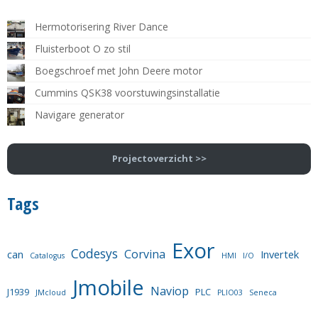
Hermotorisering River Dance
Fluisterboot O zo stil
Boegschroef met John Deere motor
Cummins QSK38 voorstuwingsinstallatie
Navigare generator
Projectoverzicht >>
Tags
Exor
Codesys
Corvina
can
Invertek
Catalogus
HMI
I/O
Jmobile
Naviop
J1939
PLC
JMcloud
PLIO03
Seneca