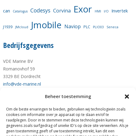
Exor
Codesys
Corvina
can
Invertek
Catalogus
HMI
I/O
Jmobile
Naviop
J1939
PLC
JMcloud
PLIO03
Seneca
Bedrijfsgegevens
VDE Marine BV
Romanovhof 59
3329 BE Dordrecht
info@vde-marine.nl
Beheer toestemming
Telefoon +31-(0)78-6 21 43 64
Mobiel +31-(0)6-28 1230 28
Om de beste ervaringen te bieden, gebruiken wij technologieën zoals
KvK nr. 77777190
cookies om informatie over je apparaat op te slaan en/of te
raadplegen. Door in te stemmen met deze technologieën kunnen wij
RABO NL89 RABO 0122 0423 01
gegevens zoals surfgedrag of unieke ID's op deze site verwerken. Als je
BTW nr. NL861140205B01
geen toestemming geeft of uw toestemming intrekt, kan dit een