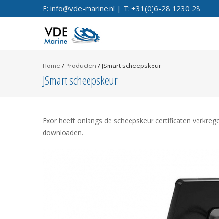
E: info@vde-marine.nl | T: +31(0)6-28 1230 28
Home
/
Producten
/
JSmart scheepskeur
JSmart scheepskeur
Exor heeft onlangs de scheepskeur certificaten verkregen
downloaden.