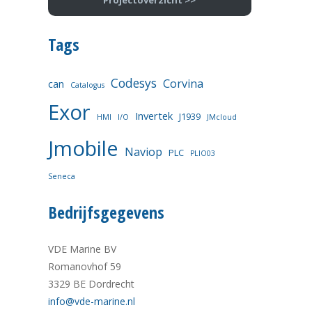
Projectoverzicht >>
Tags
Codesys
Corvina
can
Catalogus
Exor
Invertek
J1939
HMI
I/O
JMcloud
Jmobile
Naviop
PLC
PLIO03
Seneca
Bedrijfsgegevens
VDE Marine BV
Romanovhof 59
3329 BE Dordrecht
info@vde-marine.nl