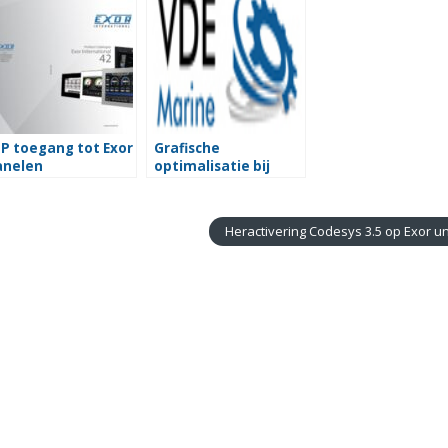
P toegang tot Exor
Grafische
anelen
optimalisatie bij
visualisatie
Heractivering Codesys 3.5 op Exor u