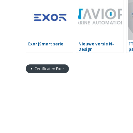
Exor JSmart serie
Nieuwe versie N-
FT
Design
p
Certificaten Exor